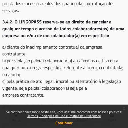
prestados e acessos realizados quando da contratação dos
serviços.
3.4.2. O LINGOPASS reserva-se ao direito de cancelar a
qualquer tempo o acesso de todos colaboradores(as) de uma
empresa ou e/ou de um colaborador(a) em específico:
a) diante do inadimplemento contratual da empresa
contratante;
b) por violação pelo(a) colaborador(a) aos Termos de Uso ou a
qualquer outra regra específica referente à licença contratada;
ou ainda;
c) pela prática de ato ilegal, imoral ou atentatório à legislação
vigente, seja pelo(a) colaborador(a) seja pela
empresa contratante.
3.5 Declaração do(a) colaborador(a)
x
Se continuar navegando neste site, você assume concordar com nossas políticas:
Termos, Condições de Uso e Política de Privacidade
O(A) colaborador(a) declara ter sido previamente orientado(a)
Home
Meus Cursos
Calendário
Perfil
Continuar
pela empresa a qual está vinculada com relação a todos os