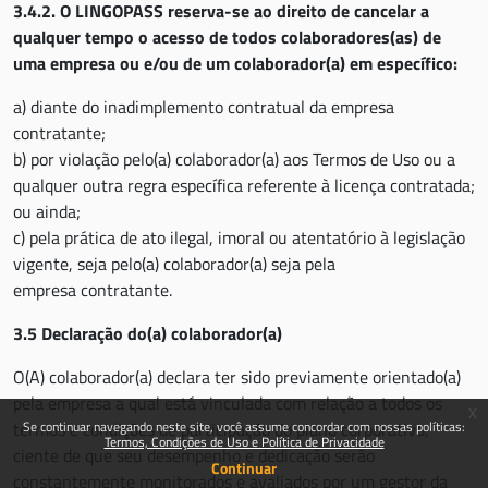
3.4.2. O LINGOPASS reserva-se ao direito de cancelar a
qualquer tempo o acesso de todos colaboradores(as) de
uma empresa ou e/ou de um colaborador(a) em específico:
a) diante do inadimplemento contratual da empresa
contratante;
b) por violação pelo(a) colaborador(a) aos Termos de Uso ou a
qualquer outra regra específica referente à licença contratada;
ou ainda;
c) pela prática de ato ilegal, imoral ou atentatório à legislação
vigente, seja pelo(a) colaborador(a) seja pela
empresa contratante.
3.5 Declaração do(a) colaborador(a)
O(A) colaborador(a) declara ter sido previamente orientado(a)
pela empresa a qual está vinculada com relação a todos os
x
Se continuar navegando neste site, você assume concordar com nossas políticas:
termos e condições de participação do plano corporativo,
Termos, Condições de Uso e Política de Privacidade
ciente de que seu desempenho e dedicação serão
Continuar
constantemente monitorados e avaliados por um gestor da