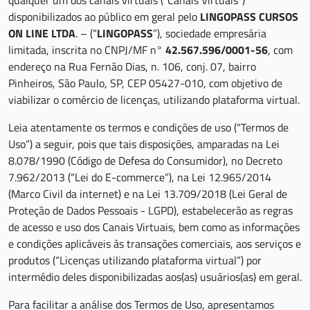
qualquer um dos canais virtuais (“Canais Virtuais”)
disponibilizados ao público em geral pelo
LINGOPASS CURSOS
ON LINE LTDA
. – (“
LINGOPASS
”), sociedade empresária
limitada, inscrita no CNPJ/MF n°
42.567.596/0001-56
, com
endereço na Rua Fernão Dias, n. 106, conj. 07, bairro
Pinheiros, São Paulo, SP, CEP 05427-010, com objetivo de
viabilizar o comércio de licenças, utilizando plataforma virtual.
Leia atentamente os termos e condições de uso (“Termos de
Uso”) a seguir, pois que tais disposições, amparadas na Lei
8.078/1990 (Código de Defesa do Consumidor), no Decreto
7.962/2013 (“Lei do E-commerce”), na Lei 12.965/2014
(Marco Civil da internet) e na Lei 13.709/2018 (Lei Geral de
Proteção de Dados Pessoais - LGPD), estabelecerão as regras
de acesso e uso dos Canais Virtuais, bem como as informações
e condições aplicáveis às transações comerciais, aos serviços e
produtos (“Licenças utilizando plataforma virtual”) por
intermédio deles disponibilizadas aos(as) usuários(as) em geral.
Para facilitar a análise dos Termos de Uso, apresentamos